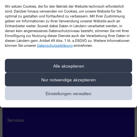
Kontakt
Wir setzen Cookies, die für den Betrieb der Website technisch erforderlich
sind. Darüber hinaus verwenden wir Cookies, um unsere Website für Sie
optimal zu gestalten und fortlaufend zu verbessern. Mit Ihrer Zustimmung
Hubertus-Apotheke
geben wir Informationen zu Ihrer Verwendung unserer Website auch an
Drittanbieter weiter. Soweit dabei Daten in Ländern verarbeitet werden, in
denen kein angemessenes Datenschutzniveau besteht, stimmen Sie mit Ihrer
Lange Str. 44
,
17213
Malchow , Meckl
Einwilligung zur Nutzung dieser Dienste auch der Verarbeitung Ihrer Daten in
+49-39932 13345
diesen Ländern gem. Artikel 49 Abs. 1 lit. a DSGVO zu. Weitere Informationen
können Sie unserer
Datenschutzerklärung
entnehmen.
+49-39932 83241
info@apotheke-malchow.de
Alle akzeptieren
Nur notwendige akzeptieren
Über uns
Einstellungen verwalten
Leistungen
Kontakt
Services